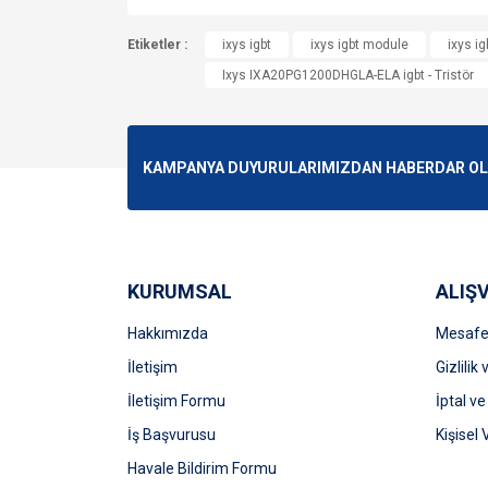
Bu ürünün fiyat bilgisi, resim, ürün açıklamalarında v
Etiketler :
Görüş ve önerileriniz için teşekkür ederiz.
ixys igbt
ixys igbt module
ixys ig
Ixys IXA20PG1200DHGLA-ELA igbt - Tristör
Ürün resmi kalitesiz, bozuk veya görüntülenemiyo
Ürün açıklamasında eksik bilgiler bulunuyor.
Ürün bilgilerinde hatalar bulunuyor.
KAMPANYA DUYURULARIMIZDAN HABERDAR OLMA
Ürün fiyatı diğer sitelerden daha pahalı.
Bu ürüne benzer farklı alternatifler olmalı.
KURUMSAL
ALIŞV
Hakkımızda
Mesafel
İletişim
Gizlilik
İletişim Formu
İptal ve
İş Başvurusu
Kişisel 
Havale Bildirim Formu