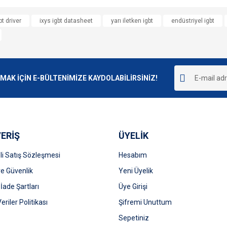
e diğer konularda yetersiz gördüğünüz noktaları öneri formunu kullanarak tarafımı
bt driver
ixys igbt datasheet
yarı iletken igbt
endüstriyel igbt
Bu ürüne ilk yorumu siz yapın!
r.
Yorum Yaz
K İÇİN E-BÜLTENİMİZE KAYDOLABİLİRSİNİZ!
ERİŞ
ÜYELİK
i Satış Sözleşmesi
Hesabım
 ve Güvenlik
Gönder
Yeni Üyelik
 İade Şartları
Üye Girişi
Veriler Politikası
Şifremi Unuttum
Sepetiniz