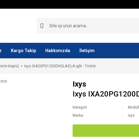
z
Kargo Takip
Hakkımızda
İletişim
istör-köprü)
Ixys IXA20PG1200DHGLA-ELA igbt - Tristör
Ixys
Ixys IXA20PG1200DH
Kategori
Modüll
Marka
Ixys