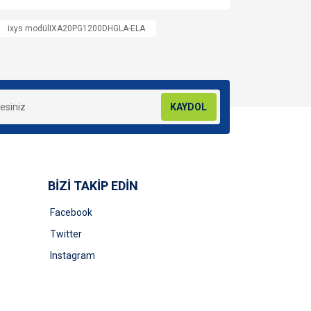
za iletebilirsiniz.
ixys modülIXA20PG1200DHGLA-ELA
KAYDOL
BİZİ TAKİP EDİN
Facebook
Twitter
Instagram