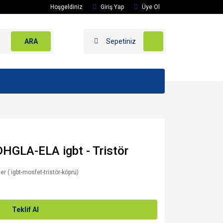
Hoşgeldiniz
Giriş Yap
Üye Ol
ARA
Sepetiniz
GLA-ELA igbt - Tristör
er ( igbt-mosfet-tristör-köprü)
Teklif Al