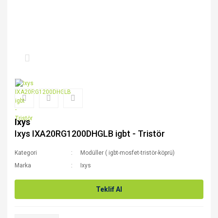
Ixys
Ixys IXA20RG1200DHGLB igbt - Tristör
Kategori
Modüller ( igbt-mosfet-tristör-köprü)
Marka
Ixys
Teklif Al