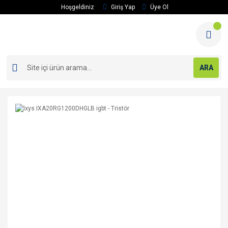
Hoşgeldiniz
Giriş Yap
Üye Ol
ARA