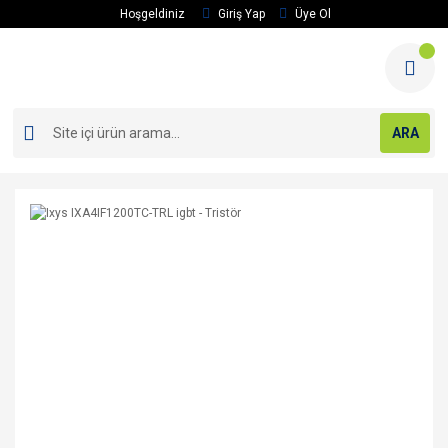
Hoşgeldiniz
Giriş Yap
Üye Ol
ARA