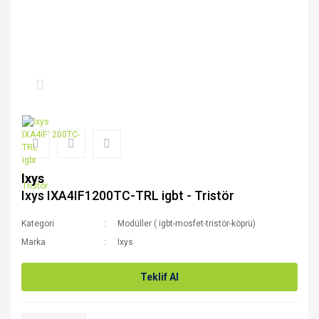
Ixys
Ixys IXA4IF1200TC-TRL igbt - Tristör
Kategori
Modüller ( igbt-mosfet-tristör-köprü)
Marka
Ixys
Teklif Al