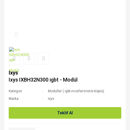
Ixys
Ixys IXBH32N300 igbt - Modül
Kategori
Modüller ( igbt-mosfet-tristör-köprü)
Marka
Ixys
Teklif Al