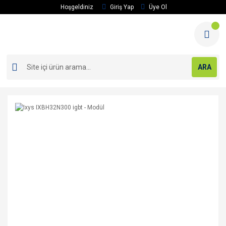
Hoşgeldiniz
Giriş Yap
Üye Ol
ARA