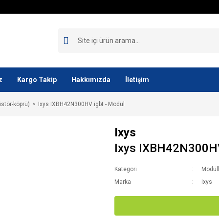
z
Kargo Takip
Hakkımızda
İletişim
istör-köprü)
Ixys IXBH42N300HV igbt - Modül
Ixys
Ixys IXBH42N300HV
Kategori
Modüll
Marka
Ixys