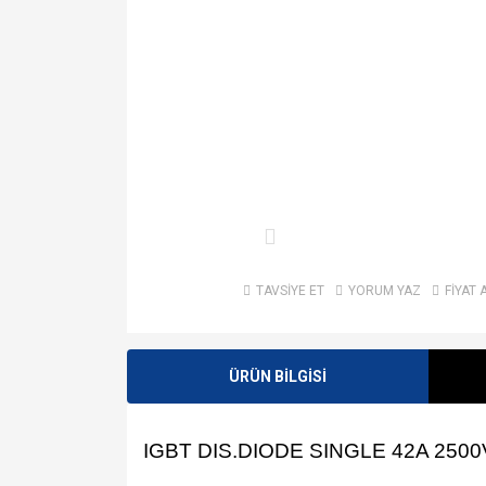
TAVSİYE ET
YORUM YAZ
FİYAT 
ÜRÜN BİLGİSİ
IGBT DIS.DIODE SINGLE 42A 250