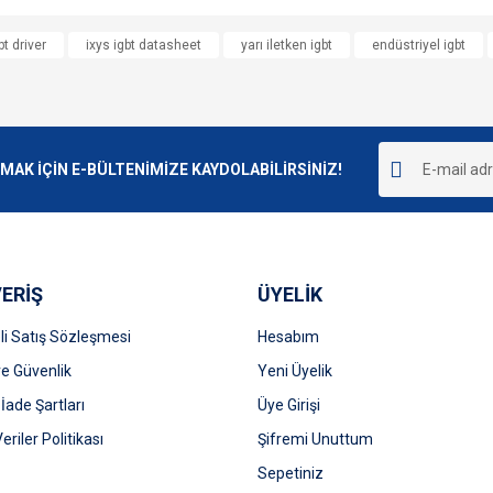
e diğer konularda yetersiz gördüğünüz noktaları öneri formunu kullanarak tarafımı
bt driver
ixys igbt datasheet
yarı iletken igbt
endüstriyel igbt
Bu ürüne ilk yorumu siz yapın!
r.
Yorum Yaz
K İÇİN E-BÜLTENİMİZE KAYDOLABİLİRSİNİZ!
ERİŞ
ÜYELİK
i Satış Sözleşmesi
Hesabım
 ve Güvenlik
Gönder
Yeni Üyelik
 İade Şartları
Üye Girişi
Veriler Politikası
Şifremi Unuttum
Sepetiniz