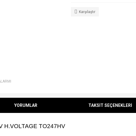
Karşılaştır
ALARMI
YORUMLAR
TAKSİT SEÇENEKLERİ
0V H.VOLTAGE TO247HV