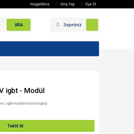
Hoşgeldiniz
Giriş Yap
Üye Ol
ARA
Sepetiniz
 igbt - Modül
er ( igbt-mosfet-tristör-köprü)
Teklif Al