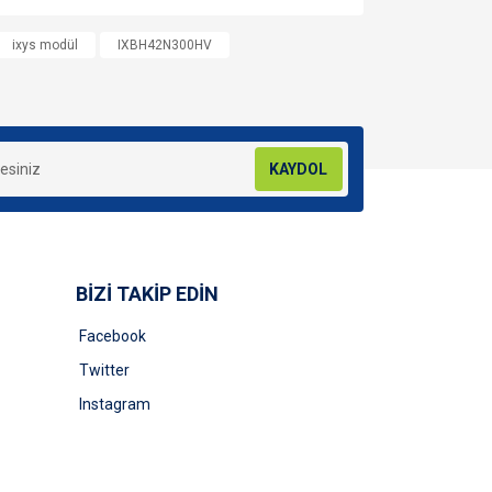
za iletebilirsiniz.
ixys modül
IXBH42N300HV
KAYDOL
BİZİ TAKİP EDİN
Facebook
Twitter
Instagram