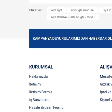
Bu ürünün fiyat bilgisi, resim, ürün açıklamalarında v
Etiketler :
Görüş ve önerileriniz için teşekkür ederiz.
ixys igbt
ixys igbt module
ixys ig
Ixys IXBH42N300HV igbt - Modül
Ürün resmi kalitesiz, bozuk veya görüntülenemiyo
Ürün açıklamasında eksik bilgiler bulunuyor.
Ürün bilgilerinde hatalar bulunuyor.
KAMPANYA DUYURULARIMIZDAN HABERDAR OLMA
Ürün fiyatı diğer sitelerden daha pahalı.
Bu ürüne benzer farklı alternatifler olmalı.
KURUMSAL
ALIŞV
Hakkımızda
Mesafel
İletişim
Gizlilik
İletişim Formu
İptal ve
İş Başvurusu
Kişisel 
Havale Bildirim Formu