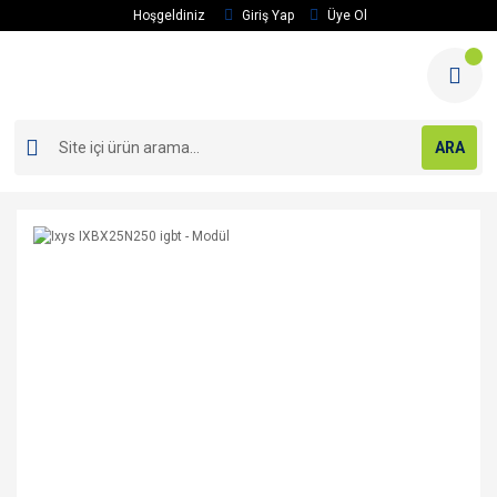
Hoşgeldiniz
Giriş Yap
Üye Ol
ARA