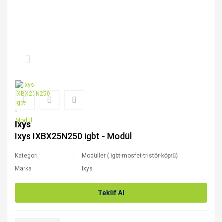
Ixys
Ixys IXBX25N250 igbt - Modül
Kategori
Modüller ( igbt-mosfet-tristör-köprü)
Marka
Ixys
Teklif Al