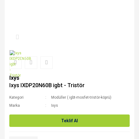
Ixys
Ixys IXDP20N60B igbt - Tristör
Kategori
Modüller ( igbt-mosfet-tristör-köprü)
Marka
Ixys
Teklif Al