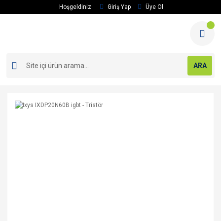
Hoşgeldiniz
Giriş Yap
Üye Ol
ARA