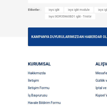
Bu ürünün fiyat bilgisi, resim, ürün açıklamalarında v
Etiketler :
Görüş ve önerileriniz için teşekkür ederiz.
ixys igbt
ixys igbt module
ixys ig
Ixys IXDR35N60BD1 igbt - Tristör
Ürün resmi kalitesiz, bozuk veya görüntülenemiyo
Ürün açıklamasında eksik bilgiler bulunuyor.
Ürün bilgilerinde hatalar bulunuyor.
KAMPANYA DUYURULARIMIZDAN HABERDAR OLMA
Ürün fiyatı diğer sitelerden daha pahalı.
Bu ürüne benzer farklı alternatifler olmalı.
KURUMSAL
ALIŞV
Hakkımızda
Mesafel
İletişim
Gizlilik
İletişim Formu
İptal ve
İş Başvurusu
Kişisel 
Havale Bildirim Formu