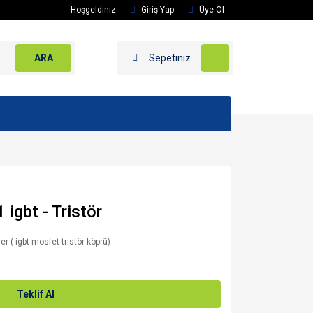
Hoşgeldiniz
Giriş Yap
Üye Ol
ARA
Sepetiniz
gbt - Tristör
er ( igbt-mosfet-tristör-köprü)
Teklif Al