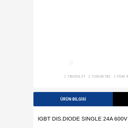
TAVSİYE ET
YORUM YAZ
FİYAT 
ÜRÜN BİLGİSİ
IGBT DIS.DIODE SINGLE 24A 600