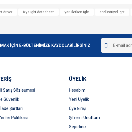
e diğer konularda yetersiz gördüğünüz noktaları öneri formunu kullanarak tarafımı
bt driver
ixys igbt datasheet
yarı iletken igbt
endüstriyel igbt
Bu ürüne ilk yorumu siz yapın!
r.
Yorum Yaz
K İÇİN E-BÜLTENİMİZE KAYDOLABİLİRSİNİZ!
ERİŞ
ÜYELİK
i Satış Sözleşmesi
Hesabım
 ve Güvenlik
Gönder
Yeni Üyelik
 İade Şartları
Üye Girişi
Veriler Politikası
Şifremi Unuttum
Sepetiniz