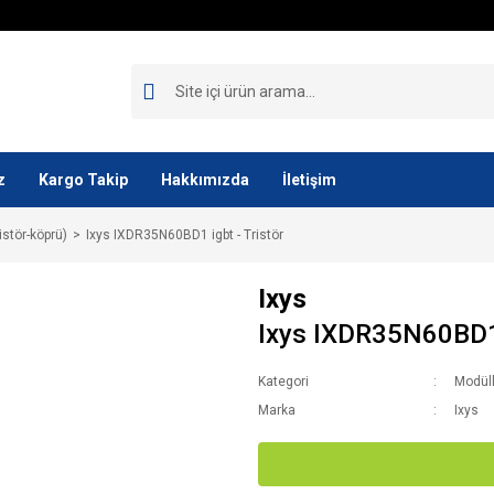
z
Kargo Takip
Hakkımızda
İletişim
istör-köprü)
Ixys IXDR35N60BD1 igbt - Tristör
Ixys
Ixys IXDR35N60BD1 i
Kategori
Modüll
Marka
Ixys