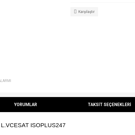
Karşılaştır
ALARMI
YORUMLAR
TAKSİT SEÇENEKLERİ
V L.VCESAT ISOPLUS247