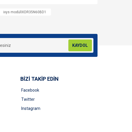
za iletebilirsiniz.
ixys modülIXDR35N60BD1
KAYDOL
BİZİ TAKİP EDİN
Facebook
Twitter
Instagram