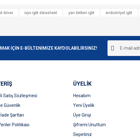
e diğer konularda yetersiz gördüğünüz noktaları öneri formunu kullanarak tarafımı
bt driver
ixys igbt datasheet
yarı iletken igbt
endüstriyel igbt
Bu ürüne ilk yorumu siz yapın!
r.
Yorum Yaz
K İÇİN E-BÜLTENİMİZE KAYDOLABİLİRSİNİZ!
ERİŞ
ÜYELİK
i Satış Sözleşmesi
Hesabım
 ve Güvenlik
Gönder
Yeni Üyelik
 İade Şartları
Üye Girişi
Veriler Politikası
Şifremi Unuttum
Sepetiniz