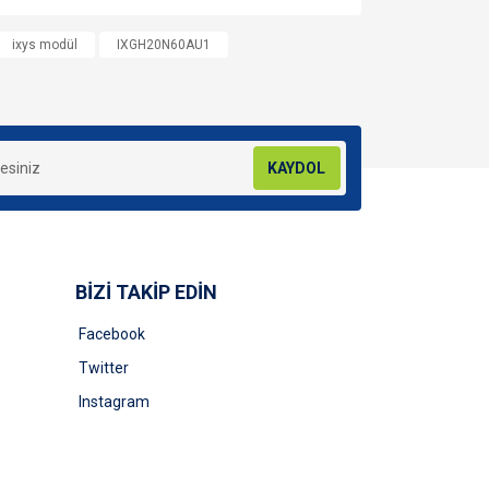
za iletebilirsiniz.
ixys modül
IXGH20N60AU1
KAYDOL
BİZİ TAKİP EDİN
Facebook
Twitter
Instagram