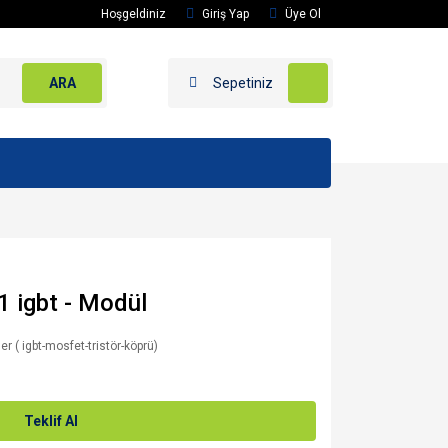
Hoşgeldiniz
Giriş Yap
Üye Ol
ARA
Sepetiniz
 igbt - Modül
er ( igbt-mosfet-tristör-köprü)
Teklif Al