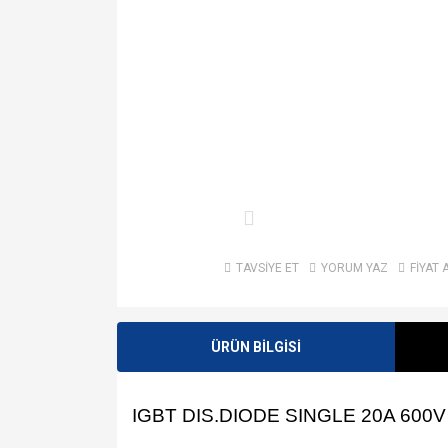
TAVSİYE ET
YORUM YAZ
FİYAT 
ÜRÜN BİLGİSİ
IGBT DIS.DIODE SINGLE 20A 600