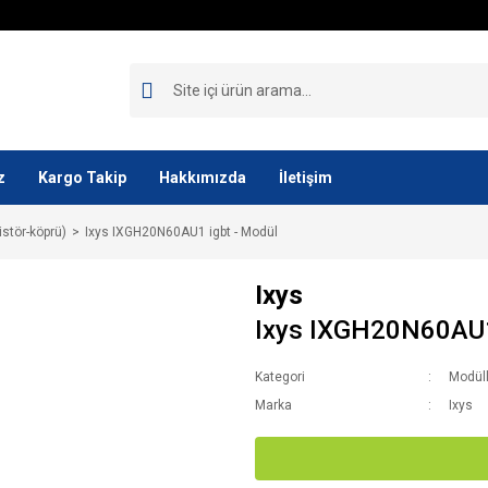
z
Kargo Takip
Hakkımızda
İletişim
istör-köprü)
Ixys IXGH20N60AU1 igbt - Modül
Ixys
Ixys IXGH20N60AU1
Kategori
Modüll
Marka
Ixys