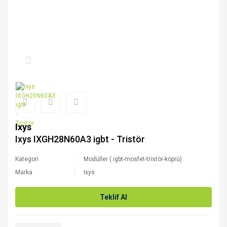
Ixys
Ixys IXGH28N60A3 igbt - Tristör
Kategori
Modüller ( igbt-mosfet-tristör-köprü)
Marka
Ixys
Teklif Al