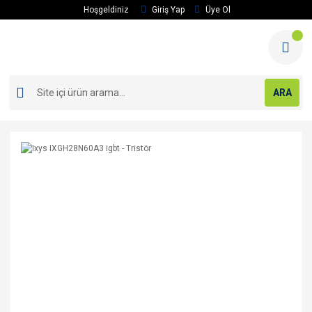
Hoşgeldiniz
Giriş Yap
Üye Ol
ARA