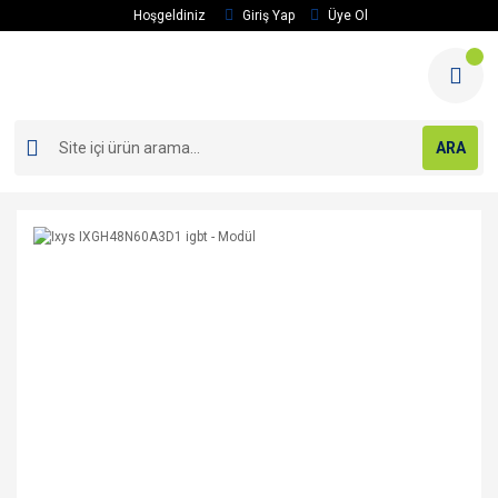
Hoşgeldiniz
Giriş Yap
Üye Ol
ARA