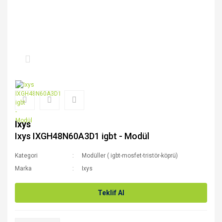
Ixys
Ixys IXGH48N60A3D1 igbt - Modül
Kategori
Modüller ( igbt-mosfet-tristör-köprü)
Marka
Ixys
Teklif Al