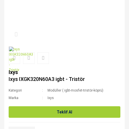
Ixys
Ixys IXGK320N60A3 igbt - Tristör
Kategori
Modüller ( igbt-mosfet-tristör-köprü)
Marka
Ixys
Teklif Al