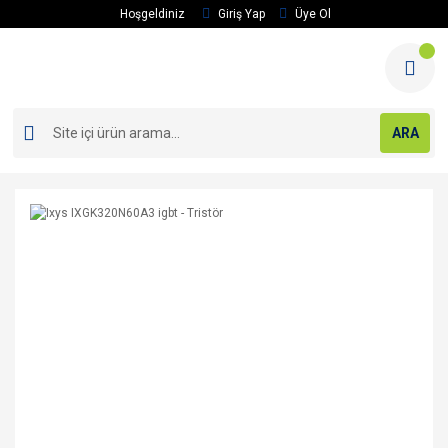
Hoşgeldiniz
Giriş Yap
Üye Ol
ARA