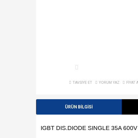
TAVSİYE ET
YORUM YAZ
FİYAT 
ÜRÜN BİLGİSİ
IGBT DIS.DIODE SINGLE 35A 600