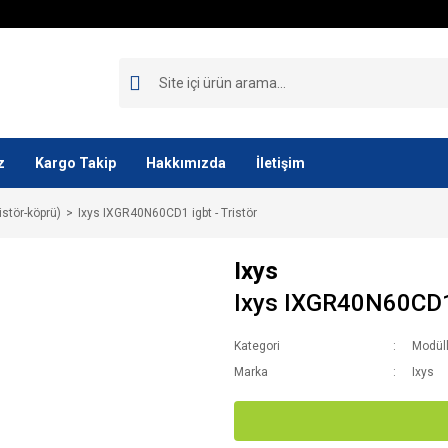
z
Kargo Takip
Hakkımızda
İletişim
istör-köprü)
Ixys IXGR40N60CD1 igbt - Tristör
Ixys
Ixys IXGR40N60CD1 i
Kategori
Modüll
Marka
Ixys