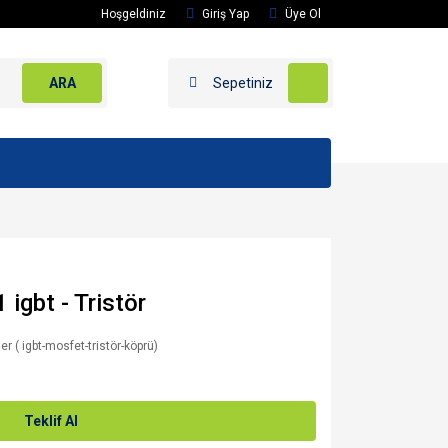
Hoşgeldiniz
Giriş Yap
Üye Ol
ARA
Sepetiniz
gbt - Tristör
er ( igbt-mosfet-tristör-köprü)
Teklif Al