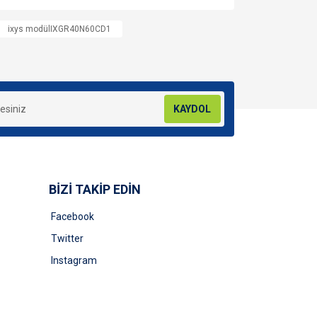
za iletebilirsiniz.
ixys modülIXGR40N60CD1
KAYDOL
BİZİ TAKİP EDİN
Facebook
Twitter
Instagram