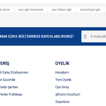
e diğer konularda yetersiz gördüğünüz noktaları öneri formunu kullanarak tarafımı
bt driver
ixys igbt datasheet
yarı iletken igbt
endüstriyel igbt
Bu ürüne ilk yorumu siz yapın!
r.
Yorum Yaz
K İÇİN E-BÜLTENİMİZE KAYDOLABİLİRSİNİZ!
ERİŞ
ÜYELİK
i Satış Sözleşmesi
Hesabım
 ve Güvenlik
Gönder
Yeni Üyelik
 İade Şartları
Üye Girişi
Veriler Politikası
Şifremi Unuttum
Sepetiniz