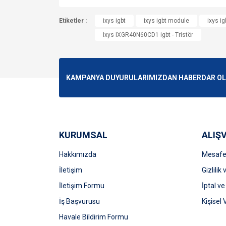
Bu ürünün fiyat bilgisi, resim, ürün açıklamalarında v
Etiketler :
Görüş ve önerileriniz için teşekkür ederiz.
ixys igbt
ixys igbt module
ixys ig
Ixys IXGR40N60CD1 igbt - Tristör
Ürün resmi kalitesiz, bozuk veya görüntülenemiyo
Ürün açıklamasında eksik bilgiler bulunuyor.
Ürün bilgilerinde hatalar bulunuyor.
KAMPANYA DUYURULARIMIZDAN HABERDAR OLMA
Ürün fiyatı diğer sitelerden daha pahalı.
Bu ürüne benzer farklı alternatifler olmalı.
KURUMSAL
ALIŞV
Hakkımızda
Mesafel
İletişim
Gizlilik
İletişim Formu
İptal ve
İş Başvurusu
Kişisel 
Havale Bildirim Formu