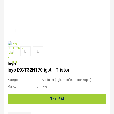
Ixys
Ixys IXGT32N170 igbt - Tristör
Kategori
Modüller ( igbt-mosfet-tristör-köprü)
Marka
Ixys
Teklif Al