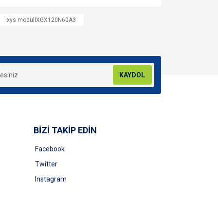
za iletebilirsiniz.
ixys modülIXGX120N60A3
KAYDOL
BİZİ TAKİP EDİN
Facebook
Twitter
Instagram