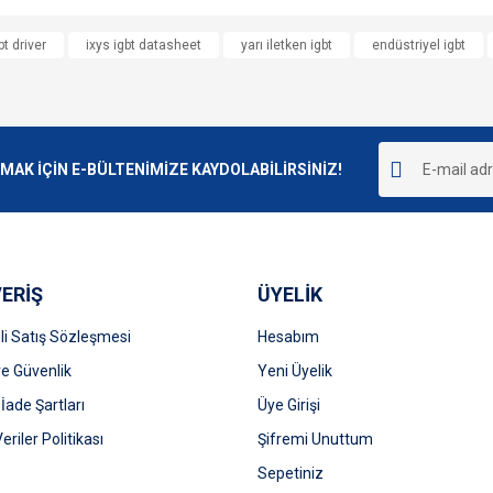
e diğer konularda yetersiz gördüğünüz noktaları öneri formunu kullanarak tarafımı
bt driver
ixys igbt datasheet
yarı iletken igbt
endüstriyel igbt
Bu ürüne ilk yorumu siz yapın!
r.
Yorum Yaz
K İÇİN E-BÜLTENİMİZE KAYDOLABİLİRSİNİZ!
ERİŞ
ÜYELİK
i Satış Sözleşmesi
Hesabım
 ve Güvenlik
Gönder
Yeni Üyelik
 İade Şartları
Üye Girişi
Veriler Politikası
Şifremi Unuttum
Sepetiniz