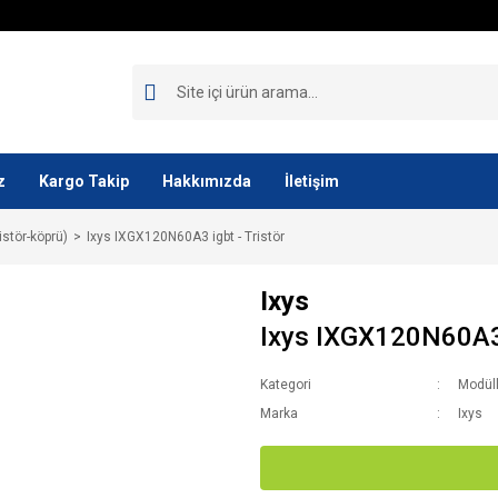
z
Kargo Takip
Hakkımızda
İletişim
istör-köprü)
Ixys IXGX120N60A3 igbt - Tristör
Ixys
Ixys IXGX120N60A3 i
Kategori
Modüll
Marka
Ixys