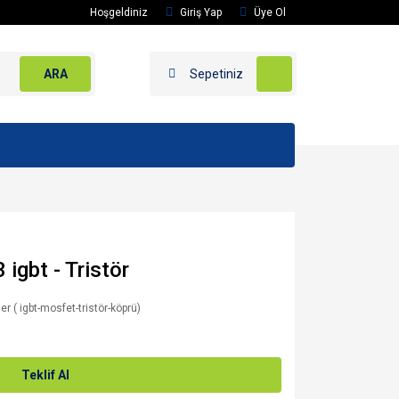
Hoşgeldiniz
Giriş Yap
Üye Ol
ARA
Sepetiniz
gbt - Tristör
er ( igbt-mosfet-tristör-köprü)
Teklif Al