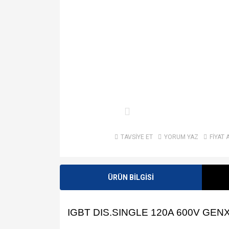
TAVSİYE ET
YORUM YAZ
FİYAT 
ÜRÜN BİLGİSİ
IGBT DIS.SINGLE 120A 600V GEN