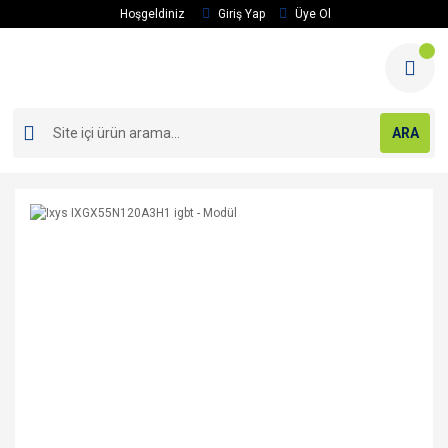
Hoşgeldiniz
Giriş Yap
Üye Ol
ARA