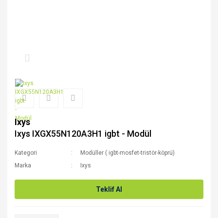
Ixys
Ixys IXGX55N120A3H1 igbt - Modül
Kategori
Modüller ( igbt-mosfet-tristör-köprü)
Marka
Ixys
Teklif Al