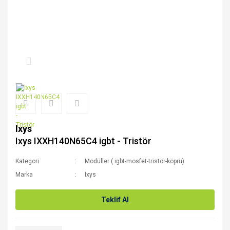
Ixys
Ixys IXXH140N65C4 igbt - Tristör
Kategori
Modüller ( igbt-mosfet-tristör-köprü)
Marka
Ixys
Teklif Al