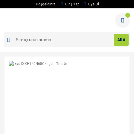
Hoşgeldiniz
Giriş Yap
Üye Ol
ARA