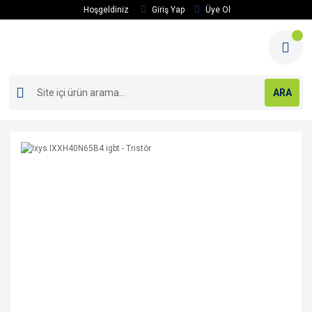
Hoşgeldiniz
Giriş Yap
Üye Ol
ARA