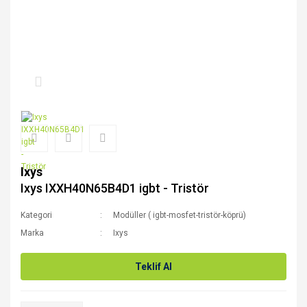
Ixys
Ixys IXXH40N65B4D1 igbt - Tristör
Kategori
Modüller ( igbt-mosfet-tristör-köprü)
Marka
Ixys
Teklif Al