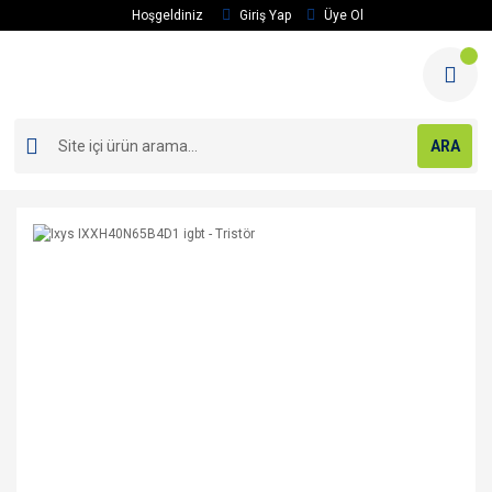
Hoşgeldiniz
Giriş Yap
Üye Ol
ARA