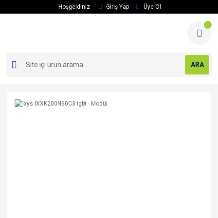
Hoşgeldiniz
Giriş Yap
Üye Ol
ARA