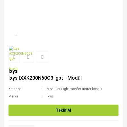
Ixys
Ixys IXXK200N60C3 igbt - Modül
Kategori
Modüller ( igbt-mosfet-tristör-köprü)
Marka
Ixys
Teklif Al