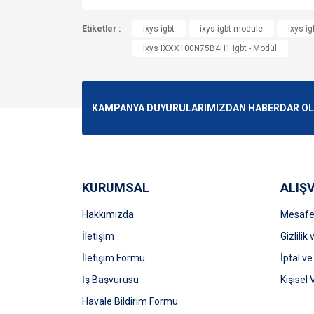
Bu ürünün fiyat bilgisi, resim, ürün açıklamalarında v
Etiketler :
Görüş ve önerileriniz için teşekkür ederiz.
ixys igbt
ixys igbt module
ixys ig
Ixys IXXX100N75B4H1 igbt - Modül
Ürün resmi kalitesiz, bozuk veya görüntülenemiyo
Ürün açıklamasında eksik bilgiler bulunuyor.
Ürün bilgilerinde hatalar bulunuyor.
KAMPANYA DUYURULARIMIZDAN HABERDAR OLMA
Ürün fiyatı diğer sitelerden daha pahalı.
Bu ürüne benzer farklı alternatifler olmalı.
KURUMSAL
ALIŞV
Hakkımızda
Mesafel
İletişim
Gizlilik
İletişim Formu
İptal ve
İş Başvurusu
Kişisel 
Havale Bildirim Formu