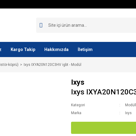
z
Kargo Takip
Hakkımızda
İletişim
istör-köprü)
Ixys IXYA20N120C3HV igbt - Modül
Ixys
Ixys IXYA20N120C3
Kategori
Modüll
Marka
Ixys