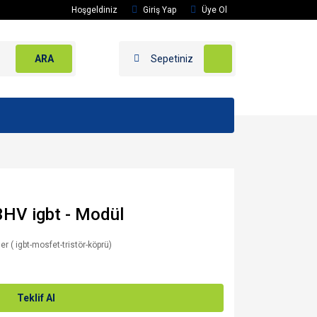
Hoşgeldiniz
Giriş Yap
Üye Ol
ARA
Sepetiniz
HV igbt - Modül
er ( igbt-mosfet-tristör-köprü)
Teklif Al