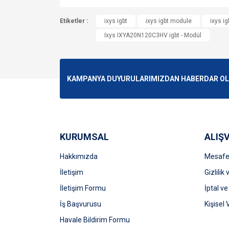
Bu ürünün fiyat bilgisi, resim, ürün açıklamalarında v
Etiketler :
Görüş ve önerileriniz için teşekkür ederiz.
ixys igbt
ixys igbt module
ixys ig
Ixys IXYA20N120C3HV igbt - Modül
Ürün resmi kalitesiz, bozuk veya görüntülenemiyo
Ürün açıklamasında eksik bilgiler bulunuyor.
Ürün bilgilerinde hatalar bulunuyor.
KAMPANYA DUYURULARIMIZDAN HABERDAR OLMA
Ürün fiyatı diğer sitelerden daha pahalı.
Bu ürüne benzer farklı alternatifler olmalı.
KURUMSAL
ALIŞV
Hakkımızda
Mesafel
İletişim
Gizlilik
İletişim Formu
İptal ve
İş Başvurusu
Kişisel 
Havale Bildirim Formu