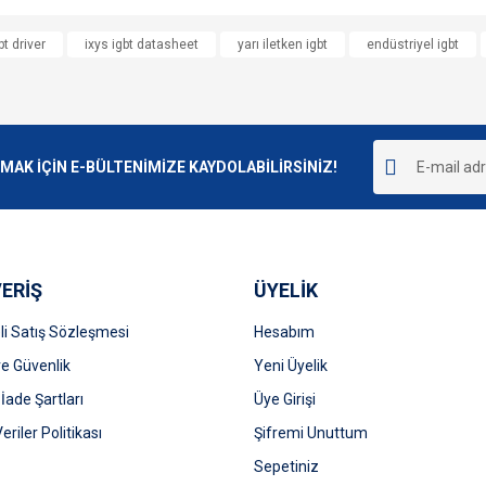
e diğer konularda yetersiz gördüğünüz noktaları öneri formunu kullanarak tarafımı
bt driver
ixys igbt datasheet
yarı iletken igbt
endüstriyel igbt
Bu ürüne ilk yorumu siz yapın!
r.
Yorum Yaz
K İÇİN E-BÜLTENİMİZE KAYDOLABİLİRSİNİZ!
ERİŞ
ÜYELİK
i Satış Sözleşmesi
Hesabım
 ve Güvenlik
Gönder
Yeni Üyelik
 İade Şartları
Üye Girişi
Veriler Politikası
Şifremi Unuttum
Sepetiniz