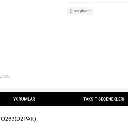
Karşılaştır
ALARMI
YORUMLAR
TAKSİT SEÇENEKLERİ
TO263(D2PAK)