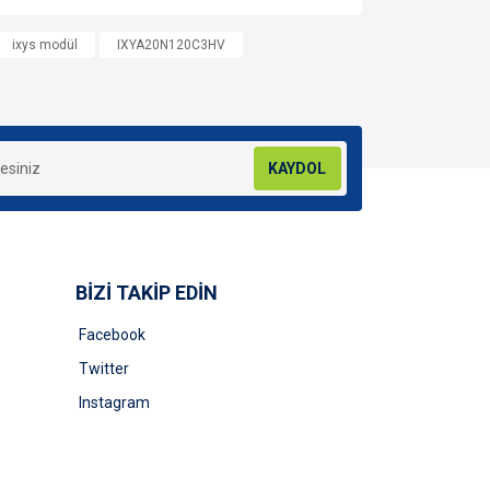
za iletebilirsiniz.
ixys modül
IXYA20N120C3HV
KAYDOL
BİZİ TAKİP EDİN
Facebook
Twitter
Instagram