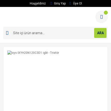
Hoşgeldiniz
Giriş Yap
Üye Ol
ARA