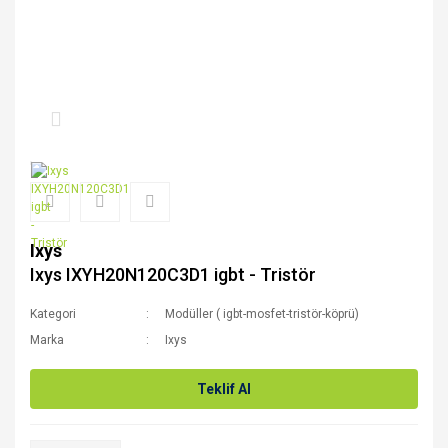
Ixys
Ixys IXYH20N120C3D1 igbt - Tristör
Kategori
Modüller ( igbt-mosfet-tristör-köprü)
Marka
Ixys
Teklif Al