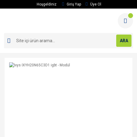
Hoşgeldiniz
Giriş Yap
Üye Ol
ARA