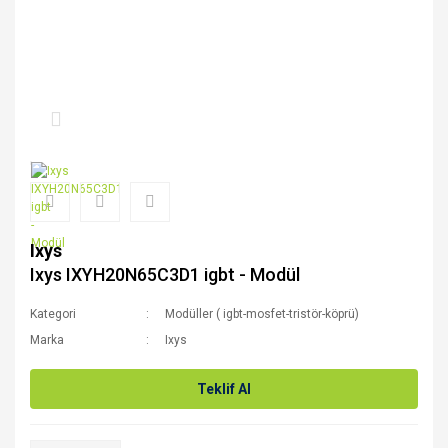
Ixys
Ixys IXYH20N65C3D1 igbt - Modül
Kategori
Modüller ( igbt-mosfet-tristör-köprü)
Marka
Ixys
Teklif Al