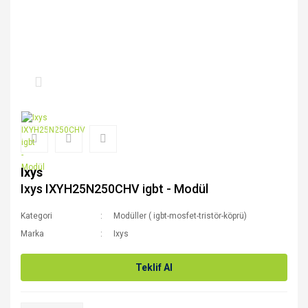
Ixys
Ixys IXYH25N250CHV igbt - Modül
Kategori
Modüller ( igbt-mosfet-tristör-köprü)
Marka
Ixys
Teklif Al