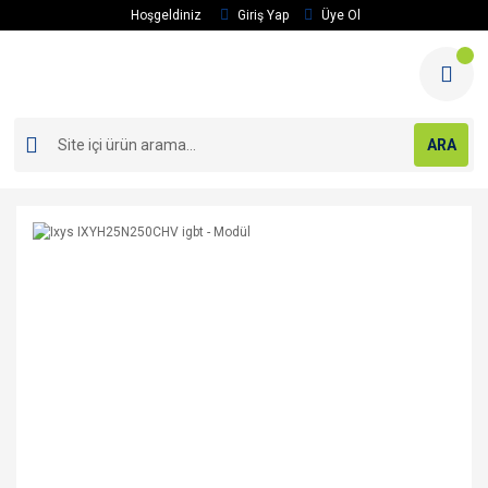
Hoşgeldiniz
Giriş Yap
Üye Ol
ARA