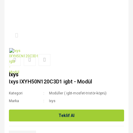
Ixys
Ixys IXYH50N120C3D1 igbt - Modül
Kategori
Modüller ( igbt-mosfet-tristör-köprü)
Marka
Ixys
Teklif Al