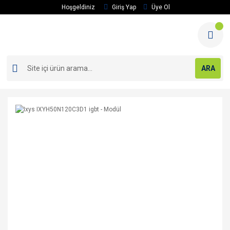
Hoşgeldiniz
Giriş Yap
Üye Ol
ARA