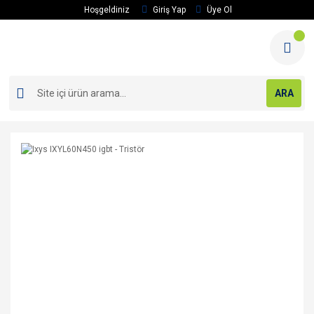
Hoşgeldiniz
Giriş Yap
Üye Ol
ARA