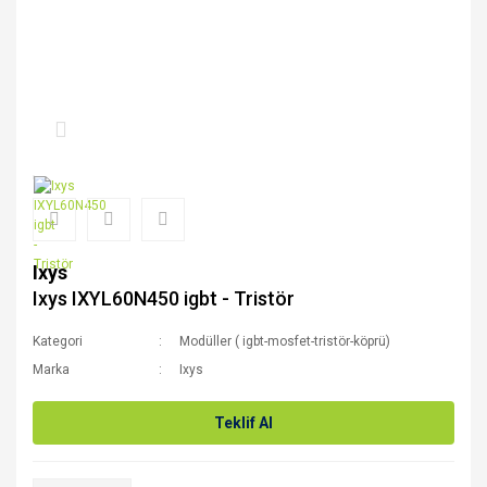
Ixys
Ixys IXYL60N450 igbt - Tristör
Kategori
Modüller ( igbt-mosfet-tristör-köprü)
Marka
Ixys
Teklif Al