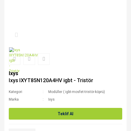
Ixys
Ixys IXYT85N120A4HV igbt - Tristör
Kategori
Modüller ( igbt-mosfet-tristör-köprü)
Marka
Ixys
Teklif Al