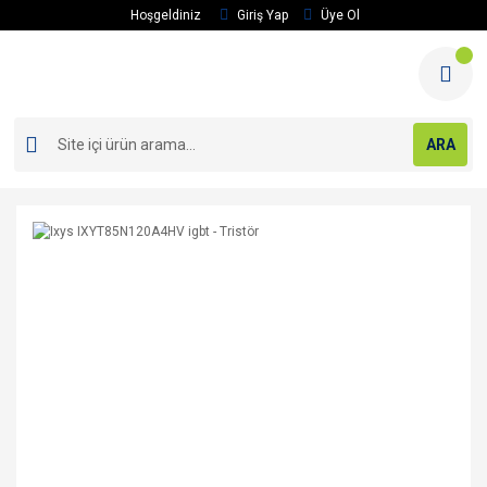
Hoşgeldiniz
Giriş Yap
Üye Ol
ARA