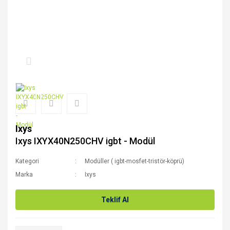
Ixys
Ixys IXYX40N250CHV igbt - Modül
Kategori
Modüller ( igbt-mosfet-tristör-köprü)
Marka
Ixys
Teklif Al