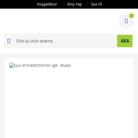
Hoşgeldiniz
Giriş Yap
Üye Ol
ARA