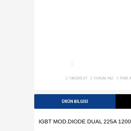
TAVSİYE ET
YORUM YAZ
FİYAT 
ÜRÜN BİLGİSİ
IGBT MOD.DIODE DUAL 225A 120