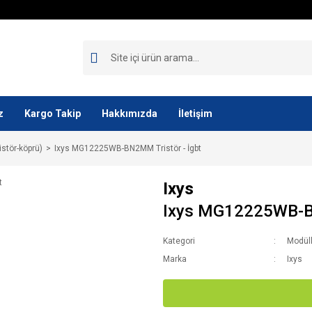
z
Kargo Takip
Hakkımızda
İletişim
istör-köprü)
Ixys MG12225WB-BN2MM Tristör - İgbt
Ixys
Ixys MG12225WB-BN
Kategori
Modüll
Marka
Ixys