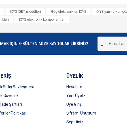
e diğer konularda yetersiz gördüğünüz noktaları öneri formunu kullanarak tarafımı
IXYS IGBT modülleri
Güç elektronikleri IXYS
IXYS yarı iletken ç
Bu ürüne ilk yorumu siz yapın!
ikleri
IXYS elektronik komponentler
r.
Yorum Yaz
K İÇİN E-BÜLTENİMİZE KAYDOLABİLİRSİNİZ!
ERİŞ
ÜYELİK
i Satış Sözleşmesi
Hesabım
 ve Güvenlik
Gönder
Yeni Üyelik
 İade Şartları
Üye Girişi
Veriler Politikası
Şifremi Unuttum
Sepetiniz