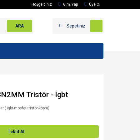
Hoşgeldiniz
Giriş Yap
Üye Ol
ARA
Sepetiniz
2MM Tristör - İgbt
er ( igbt-mosfet-tristör-köprü)
Teklif Al