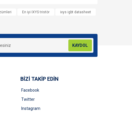
za iletebilirsiniz.
özümleri
En iyi IXYS tristör
ixys igbt datasheet
KAYDOL
BİZİ TAKİP EDİN
Facebook
Twitter
Instagram