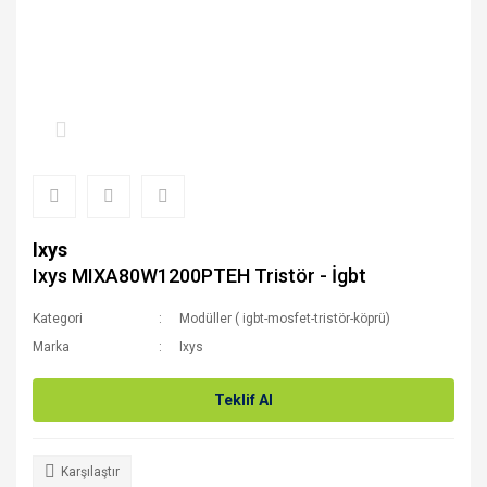
Ixys
Ixys MIXA80W1200PTEH Tristör - İgbt
Kategori
Modüller ( igbt-mosfet-tristör-köprü)
Marka
Ixys
Teklif Al
Karşılaştır