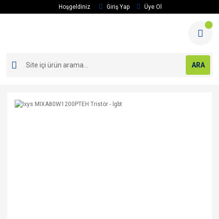
Hoşgeldiniz
Giriş Yap
Üye Ol
ARA