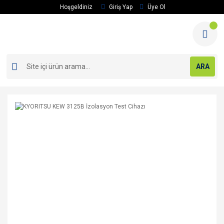
Hoşgeldiniz
Giriş Yap
Üye Ol
ARA