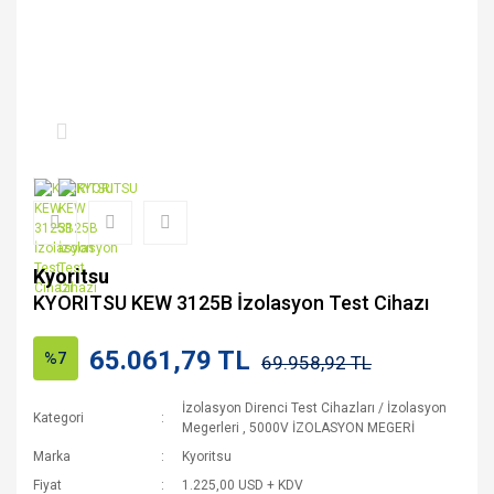
Kyoritsu
KYORITSU KEW 3125B İzolasyon Test Cihazı
65.061,79 TL
%7
69.958,92 TL
İzolasyon Direnci Test Cihazları / İzolasyon
Kategori
Megerleri
,
5000V İZOLASYON MEGERİ
Marka
Kyoritsu
Fiyat
1.225,00 USD + KDV