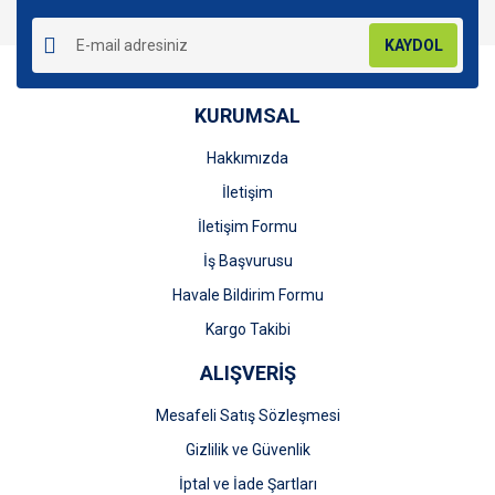
Yorum Yaz
Ürün resmi kalitesiz, bozuk veya görüntülenemiyor.
KAYDOL
Ürün açıklamasında eksik bilgiler bulunuyor.
Ürün bilgilerinde hatalar bulunuyor.
KURUMSAL
Ürün fiyatı diğer sitelerden daha pahalı.
Bu ürüne benzer farklı alternatifler olmalı.
Hakkımızda
İletişim
İletişim Formu
İş Başvurusu
Gönder
Havale Bildirim Formu
Kargo Takibi
ALIŞVERİŞ
Mesafeli Satış Sözleşmesi
Gizlilik ve Güvenlik
İptal ve İade Şartları