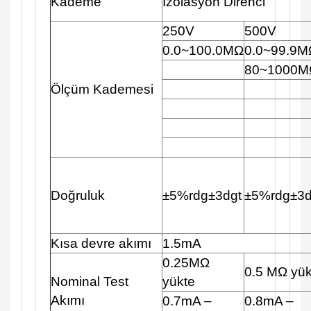
Kademe
İzolasyon Direnci
250V
500V
0.0~100.0MΩ
0.0~99.9M
80~1000M
Ölçüm Kademesi
Doğruluk
±5%rdg±3dgt
±5%rdg±3d
Kısa devre akımı
1.5mA
0.25MΩ
0.5 MΩ yük
Nominal Test
yükte
Akımı
0.7mA –
0.8mA –