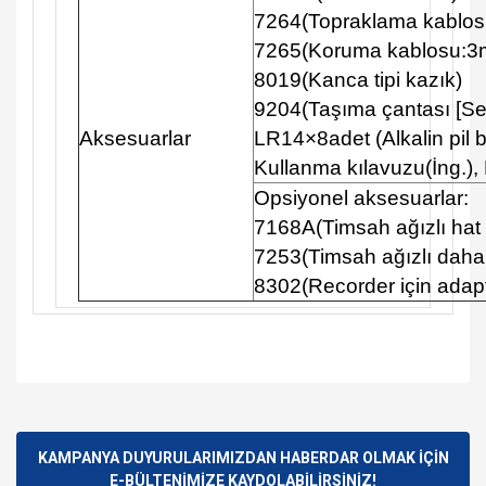
7264(Topraklama kablos
7265(Koruma kablosu:3
8019(Kanca tipi kazık)
9204(Taşıma çantası [Ser
Aksesuarlar
LR14×8adet (Alkalin pil 
Kullanma kılavuzu(İng.), 
Opsiyonel aksesuarlar:
7168A(Timsah ağızlı hat
7253(Timsah ağızlı daha
8302(Recorder için adap
Bu ürünün fiyat bilgisi, resim, ürün açıklamalarında ve diğer
konularda yetersiz gördüğünüz noktaları öneri formunu
Bu ürüne ilk yorumu siz yapın!
kullanarak tarafımıza iletebilirsiniz.
Görüş ve önerileriniz için teşekkür ederiz.
KAMPANYA DUYURULARIMIZDAN HABERDAR OLMAK İÇİN
E-BÜLTENİMİZE KAYDOLABİLİRSİNİZ!