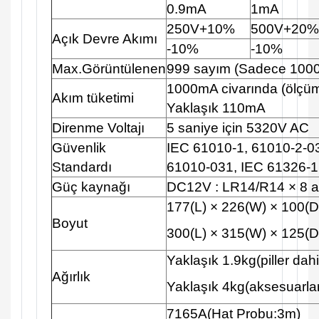
0.9mA
1mA
250V+10%
500V+20%
Açık Devre Akımı
-10%
-10%
Max.Görüntülenen
999 sayım (Sadece 1000
1000mA civarında (ölçü
Akım tüketimi
Yaklaşık 110mA
Direnme Voltajı
5 saniye için 5320V AC
Güvenlik
IEC 61010-1, 61010-2-0
Standardı
61010-031, IEC 61326-1,
Güç kaynağı
DC12V : LR14/R14 × 8 a
177(L) × 226(W) × 100(
Boyut
300(L) × 315(W) × 125(D
Yaklaşık 1.9kg(piller dahi
Ağırlık
Yaklaşık 4kg(aksesuarlar
7165A(Hat Probu:3m)