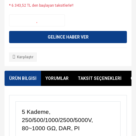
* 6.343,52 TL den başlayan taksitlerle!!
GELİNCE HABER VER
Karşılaştır
ÜRÜN BİLGİSİ
YORUMLAR
TAKSİT SEÇENEKLERİ
ÖN
5 Kademe,
250/500/1000/2500/5000V,
80~1000 GΩ, DAR, PI