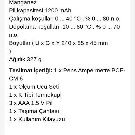
Manganez
Pil kapasitesi 1200 mAh
Çalışma koşulları 0 ... 40 °C , % 0 ... 80 n.o.
Depolama koşulları -10 ... 60 °C , % 0 ... 70
n.o.
Boyutlar ( U x G x Y 240 x 85 x 45 mm
)
Ağırlık 327 g
Teslimat İçeriği:
1 x Pens Ampermetre PCE-
CM 6
1 x Ölçüm Ucu Seti
1 x K Tipi Termokupl
3 x AAA 1,5 V Pil
1 x Taşıma Çantası
1 x Kullanım Kılavuzu