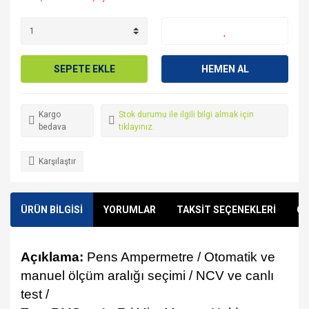
SEPETE EKLE
HEMEN AL
Kargo
Stok durumu ile ilgili bilgi almak için
bedava
tıklayınız.
Karşılaştır
ÜRÜN BİLGİSİ
YORUMLAR
TAKSİT SEÇENEKLERİ
ÖN
Açıklama:
Pens Ampermetre / Otomatik ve
manuel ölçüm aralığı seçimi / NCV ve canlı
test /