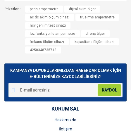
Bu ürünün fiyat bilgisi, resim, ürün açıklamalarında ve diğer
Etiketler :
konularda yetersiz gördüğünüz noktaları öneri formunu
pens ampermetre
dijital akım ölçer
Bu ürüne ilk yorumu siz yapın!
kullanarak tarafımıza iletebilirsiniz.
ac dc akım ölçüm cihazı
true rms ampermetre
Görüş ve önerileriniz için teşekkür ederiz.
ncv gerilim test cihazı
Yorum Yaz
loz fonksiyonlu ampermetre
direnç ölçer
Ürün resmi kalitesiz, bozuk veya görüntülenemiyor.
frekans ölçüm cihazı
kapasitans ölçüm cihazı
Ürün açıklamasında eksik bilgiler bulunuyor.
4250348735713
Ürün bilgilerinde hatalar bulunuyor.
Ürün fiyatı diğer sitelerden daha pahalı.
Bu ürüne benzer farklı alternatifler olmalı.
KAMPANYA DUYURULARIMIZDAN HABERDAR OLMAK İÇİN
E-BÜLTENİMİZE KAYDOLABİLİRSİNİZ!
KAYDOL
Gönder
KURUMSAL
Hakkımızda
İletişim