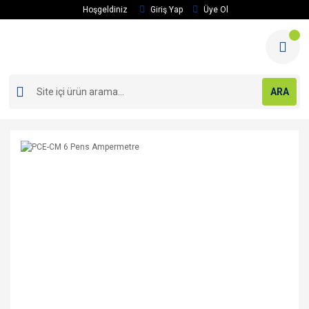
Hoşgeldiniz
Giriş Yap
Üye Ol
ARA