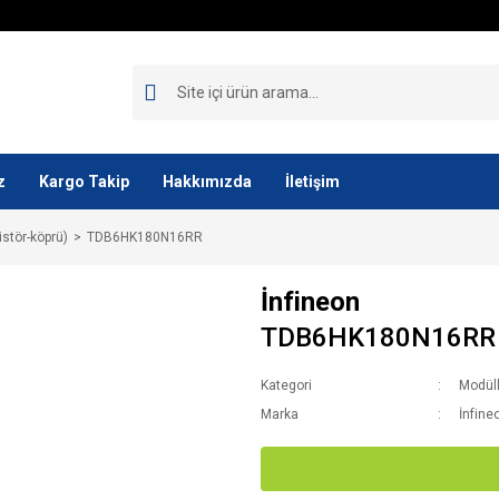
z
Kargo Takip
Hakkımızda
İletişim
istör-köprü)
TDB6HK180N16RR
İnfineon
TDB6HK180N16RR
Kategori
Modüll
Marka
İnfine