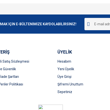
e diğer konularda yetersiz gördüğünüz noktaları öneri formunu kullanarak tarafımı
Bu ürüne ilk yorumu siz yapın!
r.
K İÇİN E-BÜLTENİMİZE KAYDOLABİLİRSİNİZ!
Yorum Yaz
ERİŞ
ÜYELİK
i Satış Sözleşmesi
Hesabım
 ve Güvenlik
Yeni Üyelik
 İade Şartları
Üye Girişi
Gönder
Veriler Politikası
Şifremi Unuttum
Sepetiniz