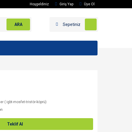
Hoşgeldiniz
Giriş Yap
Üye Ol
ARA
Sepetiniz
er ( igbt-mosfet-tristör-köprü)
on
Teklif Al