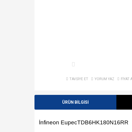
TAVSİYE ET
YORUM YAZ
FİYAT 
ÜRÜN BİLGİSİ
İnfineon EupecTDB6HK180N16RR