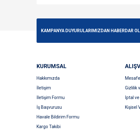
Bu ürünün fiyat bilgisi, resim, ürün açıklamalarında v
Görüş ve önerileriniz için teşekkür ederiz.
Ürün resmi kalitesiz, bozuk veya görüntülenemiyo
KAMPANYA DUYURULARIMIZDAN HABERDAR OLMA
Ürün açıklamasında eksik bilgiler bulunuyor.
Ürün bilgilerinde hatalar bulunuyor.
Ürün fiyatı diğer sitelerden daha pahalı.
Bu ürüne benzer farklı alternatifler olmalı.
KURUMSAL
ALIŞV
Hakkımızda
Mesafel
İletişim
Gizlilik
İletişim Formu
İptal ve
İş Başvurusu
Kişisel 
Havale Bildirim Formu
Kargo Takibi