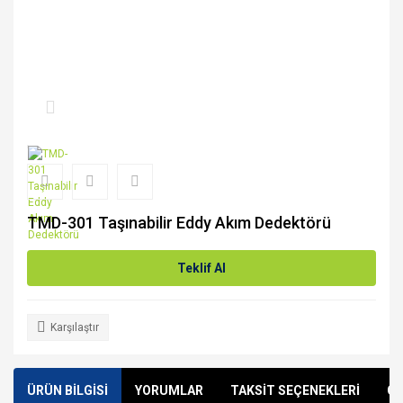
TMD-301 Taşınabilir Eddy Akım Dedektörü
Teklif Al
Karşılaştır
ÜRÜN BİLGİSİ
YORUMLAR
TAKSİT SEÇENEKLERİ
ÖN