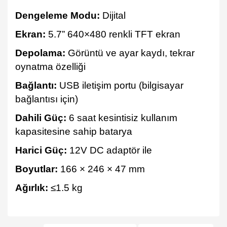
Dengeleme Modu:
Dijital
Ekran:
5.7” 640×480 renkli TFT ekran
Depolama:
Görüntü ve ayar kaydı, tekrar
oynatma özelliği
Bağlantı:
USB iletişim portu (bilgisayar
bağlantısı için)
Dahili Güç:
6 saat kesintisiz kullanım
kapasitesine sahip batarya
Harici Güç:
12V DC adaptör ile
Boyutlar:
166 × 246 × 47 mm
Ağırlık:
≤1.5 kg
Bu ürünün fiyat bilgisi, resim, ürün açıklamalarında ve diğer