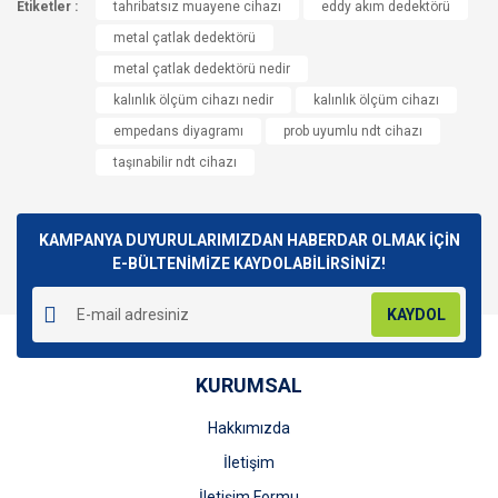
Etiketler :
konularda yetersiz gördüğünüz noktaları öneri formunu
tahribatsız muayene cihazı
eddy akım dedektörü
Bu ürüne ilk yorumu siz yapın!
kullanarak tarafımıza iletebilirsiniz.
metal çatlak dedektörü
Görüş ve önerileriniz için teşekkür ederiz.
metal çatlak dedektörü nedir
Yorum Yaz
kalınlık ölçüm cihazı nedir
kalınlık ölçüm cihazı
Ürün resmi kalitesiz, bozuk veya görüntülenemiyor.
empedans diyagramı
prob uyumlu ndt cihazı
Ürün açıklamasında eksik bilgiler bulunuyor.
taşınabilir ndt cihazı
Ürün bilgilerinde hatalar bulunuyor.
Ürün fiyatı diğer sitelerden daha pahalı.
Bu ürüne benzer farklı alternatifler olmalı.
KAMPANYA DUYURULARIMIZDAN HABERDAR OLMAK İÇİN
E-BÜLTENİMİZE KAYDOLABİLİRSİNİZ!
KAYDOL
Gönder
KURUMSAL
Hakkımızda
İletişim
İletişim Formu