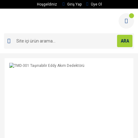
Hoşgeldiniz
Giriş Yap
Üye Ol
ARA