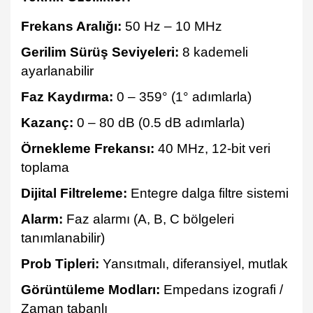
Frekans Aralığı:
50 Hz – 10 MHz
Gerilim Sürüş Seviyeleri:
8 kademeli
ayarlanabilir
Faz Kaydırma:
0 – 359° (1° adımlarla)
Kazanç:
0 – 80 dB (0.5 dB adımlarla)
Örnekleme Frekansı:
40 MHz, 12-bit veri
toplama
Dijital Filtreleme:
Entegre dalga filtre sistemi
Alarm:
Faz alarmı (A, B, C bölgeleri
tanımlanabilir)
Prob Tipleri:
Yansıtmalı, diferansiyel, mutlak
Görüntüleme Modları:
Empedans izografi /
Zaman tabanlı